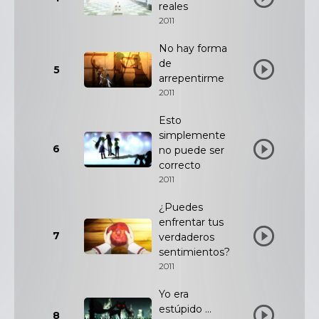
reales
2011
No hay forma
de
5
arrepentirme
2011
Esto
simplemente
6
no puede ser
correcto
2011
¿Puedes
enfrentar tus
7
verdaderos
sentimientos?
2011
Yo era
estúpido ...
8