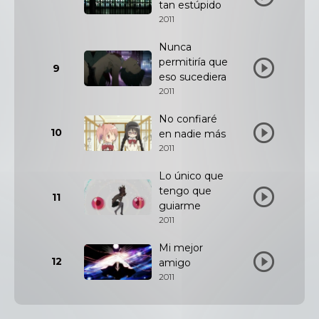
tan estúpido
2011
Nunca
permitiría que
9
eso sucediera
2011
No confiaré
10
en nadie más
2011
Lo único que
tengo que
11
guiarme
2011
Mi mejor
12
amigo
2011