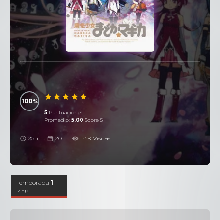
100
5
Puntuaciones
Promedio:
5,00
Sobre 5
25m
2011
1.4K Visitas
Temporada
1
12 Ep.