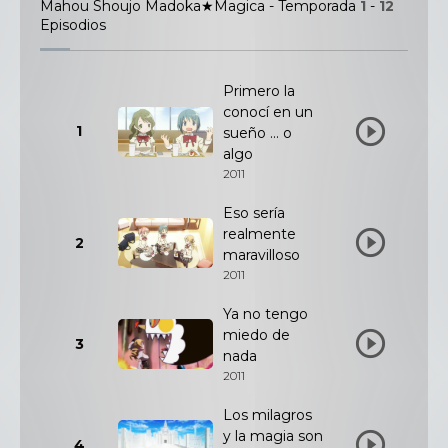
Mahou Shoujo Madoka★Magica - Temporada
1
-
12
Episodios
Primero la
conocí en un
1
sueño ... o
algo
2011
Eso sería
realmente
2
maravilloso
2011
Ya no tengo
miedo de
3
nada
2011
Los milagros
y la magia son
4