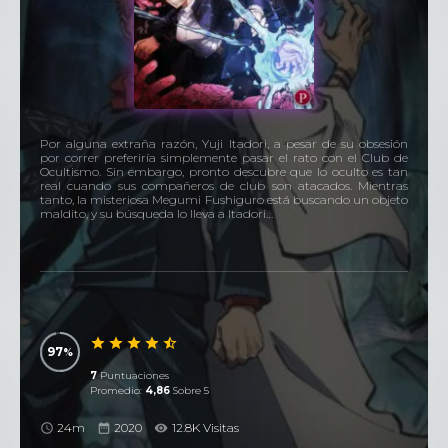
Por alguna extraña razón, Yuji Itadori, a pesar de su obsesión
por correr preferiría simplemente pasar el rato con el Club de
Ocultismo. Sin embargo, pronto descubre que lo oculto es tan
real cuando sus compañeros de club son atacados. Mientras
tanto, la misteriosa Megumi Fushiguro está buscando un objeto
maldito, y su búsqueda lo lleva a Itadori…
97
7
Puntuaciones
Promedio:
4,86
Sobre 5
24m
2020
12.8K Visitas