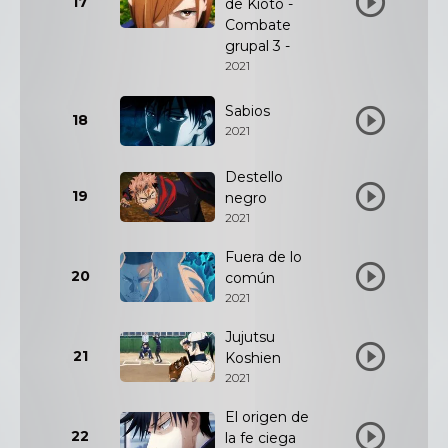
17
de Kioto -
Combate
grupal 3 -
2021
Sabios
18
2021
Destello
19
negro
2021
Fuera de lo
20
común
2021
Jujutsu
21
Koshien
2021
El origen de
22
la fe ciega