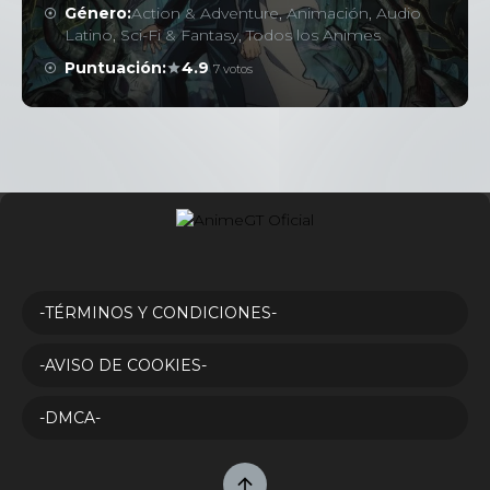
Género:
Action & Adventure
,
Animación
,
Audio
Latino
,
Sci-Fi & Fantasy
,
Todos los Animes
Puntuación:
4.9
7 votos
-TÉRMINOS Y CONDICIONES-
-AVISO DE COOKIES-
-DMCA-