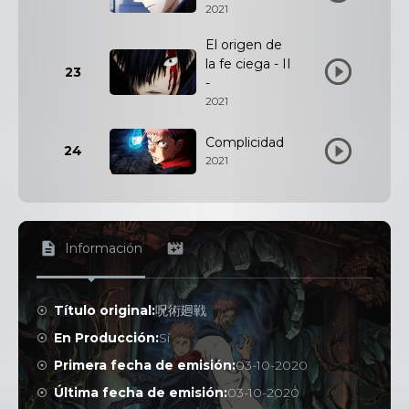
2021
El origen de
la fe ciega - II
23
-
2021
Complicidad
24
2021
Información
Título original:
呪術廻戦
En Producción:
Sí
Primera fecha de emisión:
03-10-2020
Última fecha de emisión:
03-10-2020