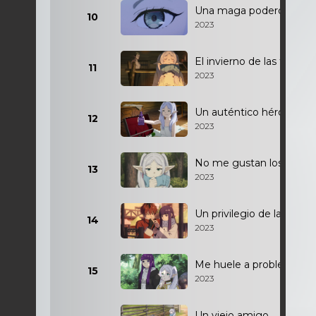
Una maga poderosa
10
2023
El invierno de las tierras 
11
2023
Un auténtico héroe
12
2023
No me gustan los que 
13
2023
Un privilegio de la juven
14
2023
Me huele a problemas
15
2023
Un viejo amigo