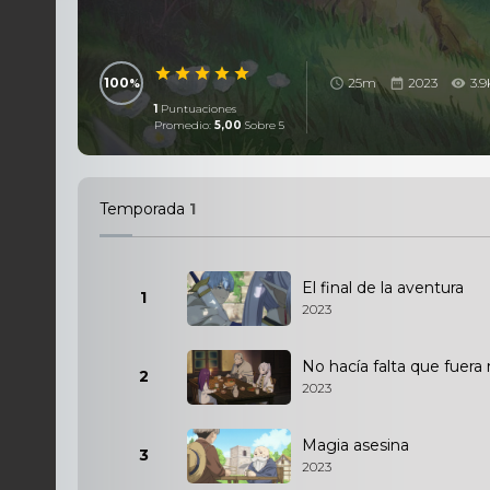
100
25m
2023
3.9
1
Puntuaciones
Promedio:
5,00
Sobre 5
Temporada
1
El final de la aventura
1
2023
No hacía falta que fuera
2
2023
Magia asesina
3
2023