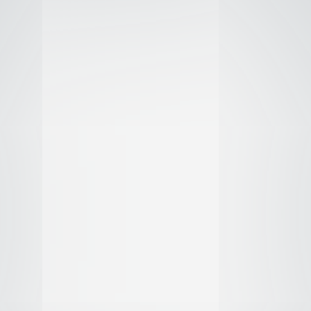
del norte
son como yo
tud