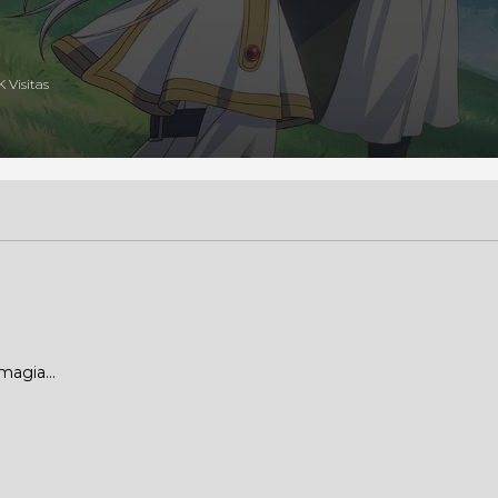
K Visitas
 magia…