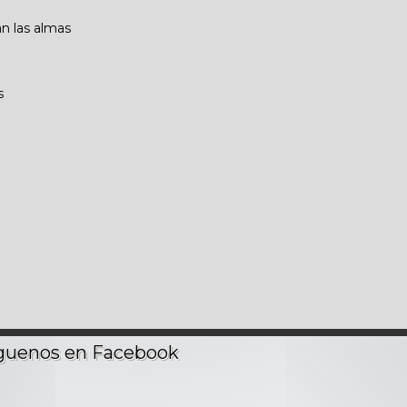
n las almas
s