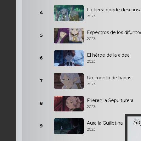
La tierra donde descansa
4
2023
Espectros de los difunto
5
2023
El héroe de la aldea
6
2023
Un cuento de hadas
7
2023
Frieren la Sepulturera
8
2023
Aura la Guillotina
9
2023