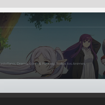
astellano
,
Drama
,
Sci-Fi & Fantasy
,
Todos los Animes