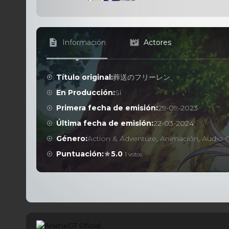
Información
Actores
Título original:
葬送のフリーレン
En Producción:
Sí
Primera fecha de emisión:
29-09-2023
Última fecha de emisión:
22-03-2024
Género:
Action & Adventure
,
Animación
,
Audio C
Puntuación:
5.0
1 votos