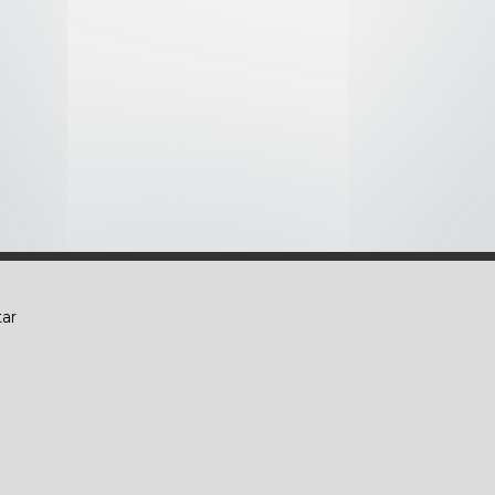
el
ar