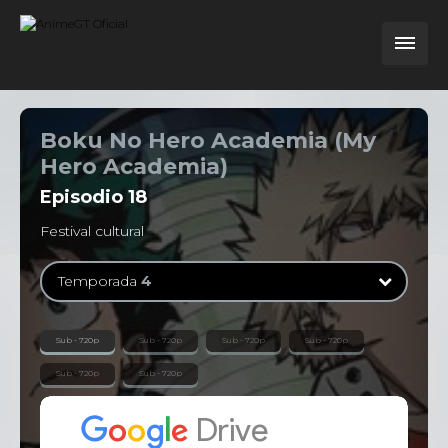
Boku No Hero Academia (My
Hero Academia)
Episodio
18
Festival cultural
Temporada
4
Temporada
1
Sub - 720p
Sub - 720p
Sub - 720p
Sub - 720p
13 Episodios
Sub - 720p
Sub - 720p
Temporada
2
25 Episodios
Temporada
3