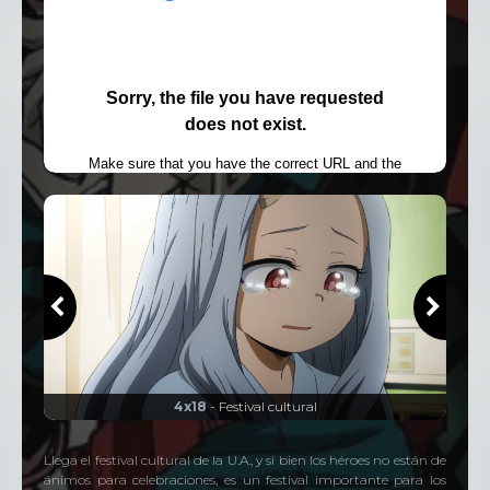
25 Episodios
Temporada
4
25 Episodios
Temporada
5
25 Episodios
4x18
- Festival cultural
Llega el festival cultural de la U.A., y si bien los héroes no están de
ánimos para celebraciones, es un festival importante para los