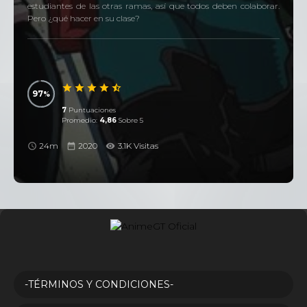
estudiantes de las otras ramas, así que todos deben colaborar.
Pero ¿qué hacer en su clase?
97
7
Puntuaciones
Promedio:
4,86
Sobre 5
24m
2020
3.1K Visitas
-TÉRMINOS Y CONDICIONES-