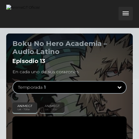
Boku No Hero Academia –
Audio Latino
Episodio
13
En cada uno de sus corazones
Temporada
1
Temporada
1
ANIMEGT
ANIMEGT
Lat - 720p
Lat - 720p
13 Episodios