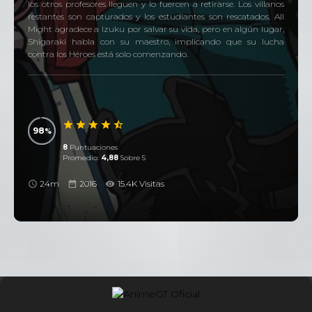
los otros profesores lleguen y lo fuercen a retirarse. Los villanos
restantes son capturados y los estudiantes son rescatados. All
Might agradece a Izuku por salvar su vida, pero en algún lugar,
Shigaraki habla con su maestro, implicando que su lucha
contra los Héroes está solo comenzando.
98
8
Puntuaciones
Promedio:
4,88
Sobre 5
24m
2016
15.4K Visitas