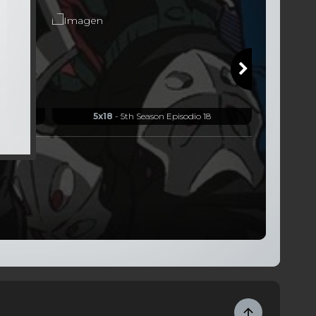
7
5x18
- 5th Season Episodio 18
5x1