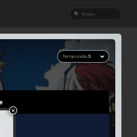
Temporada
5
Temporada
1
13 Episodios
Temporada
2
25 Episodios
Temporada
3
25 Episodios
Temporada
4
25 Episodios