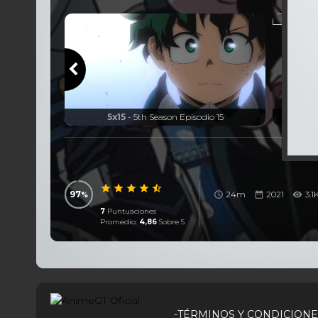
io 14
5x15
- 5th Season Episodio 15
97
24m
2021
3.1
7
Puntuaciones
Promedio:
4,86
Sobre 5
-TÉRMINOS Y CONDICIONE