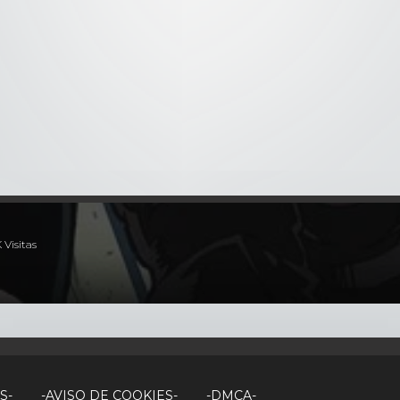
5x16
- 5th Season Episodio 16
5x17
- 5th Season Episodio 1
K Visitas
S-
-AVISO DE COOKIES-
-DMCA-