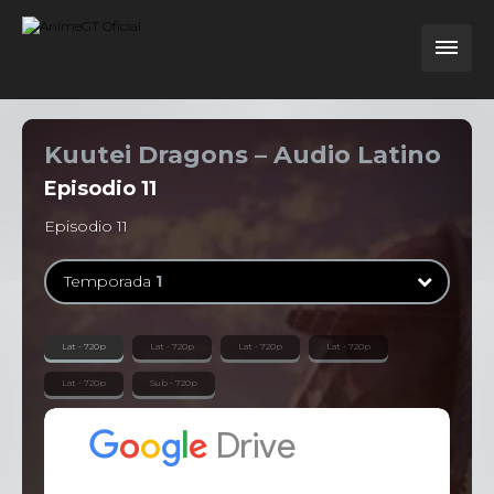
Kuutei Dragons – Audio Latino
Episodio
11
Episodio 11
Temporada
1
Temporada
1
Lat - 720p
Lat - 720p
Lat - 720p
Lat - 720p
12 Episodios
Lat - 720p
Sub - 720p