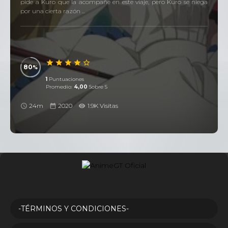
pide a Kuro que la acompañe en este viaje, pero Kuro se niega
por una cierta razón ...
80
1
Puntuaciones
Promedio:
4,00
Sobre 5
24m
2020
1.9K Visitas
-TÉRMINOS Y CONDICIONES-