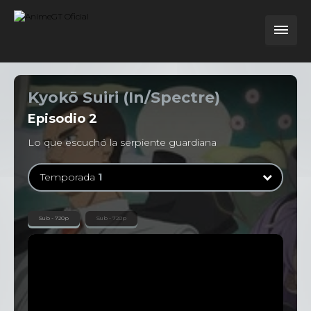
Kyokō Suiri (In/Spectre)
Episodio
2
Lo que escuchó la serpiente guardiana
Temporada
1
Temporada
1
Sub - 720p
Sub - 720p
12 Episodios