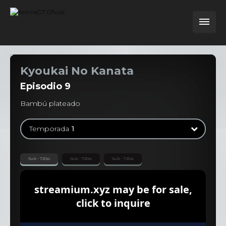
Kyoukai No Kanata
Episodio
9
Bambú plateado
Temporada
1
Temporada
1
Sub - 720p
Sub - 720p
Sub - 720p
13 Episodios