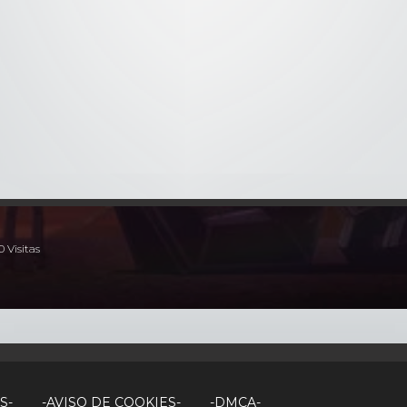
1x3
- Episodio 3
1x4
- Episodio 4
 Visitas
S-
-AVISO DE COOKIES-
-DMCA-