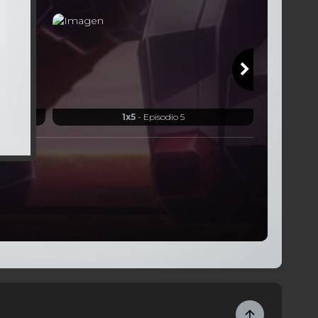
1x5
- Episodio 5