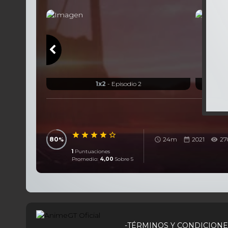
1x2
- Episodio 2
80
24m
2021
270
1
Puntuaciones
Promedio:
4,00
Sobre 5
-TÉRMINOS Y CONDICIONE