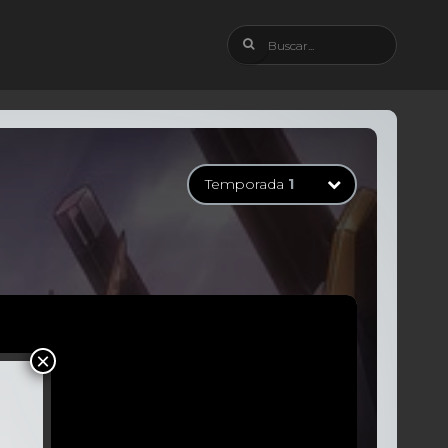
Temporada
1
Temporada
1
13 Episodios