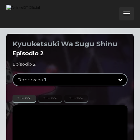
Kyuuketsuki Wa Sugu Shinu
Episodio
2
Episodio 2
Temporada
1
Temporada
1
Sub - 720p
Sub - 720p
Sub - 720p
12 Episodios