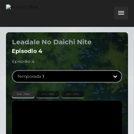
Leadale No Daichi Nite
Episodio
4
Episodio 4
Temporada
1
Temporada
1
Sub - 720p
Sub - 720p
Sub - 720p
12 Episodios