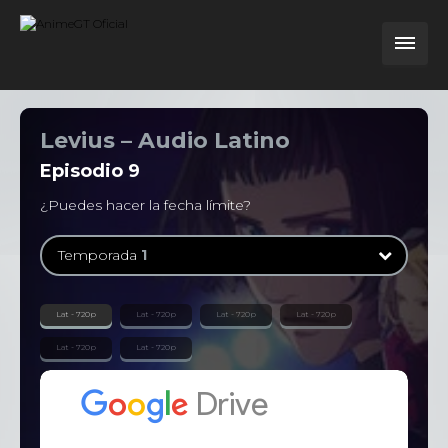
Levius – Audio Latino
Episodio
9
¿Puedes hacer la fecha límite?
Temporada
1
Temporada
1
Lat - 720p
Lat - 720p
Lat - 720p
Lat - 720p
12 Episodios
Lat - 720p
Lat - 720p