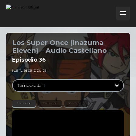
Los Super Once (Inazuma
Eleven) – Audio Castellano
Episodio
36
¡La fuerza oculta!
Temporada
1
Temporada
1
Cast - 720p
Cast - 720p
Cast - 720p
126 Episodios