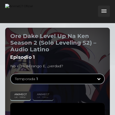
Ore Dake Level Up Na Ken
Season 2 (Solo Leveling S2) –
Audio Latino
Episodio
1
No eres de rango E, ¿verdad?
Temporada
1
Temporada
1
ANIMEGT
ANIMEGT
Lat - 1080p
Lat - 1080p
13 Episodios