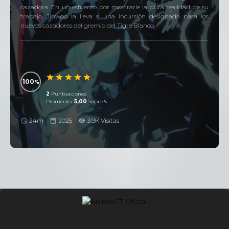
cazadora. En un esfuerzo por mostrarle la dura realidad de su
trabajo, Jinwoo la lleva a una incursión designada para los
nuevos cazadores del gremio del Tigre Blanco.
100
2
Puntuaciones
Promedio:
5,00
Sobre 5
24m
2025
3.9K Visitas