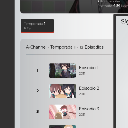
2
Puntuaciones
Promedio:
4,50
Sobr
Temporada
1
12 Ep.
A-Channel - Temporada
1
-
12
Episodios
Episodio 1
1
2011
Episodio 2
2
2011
Episodio 3
3
2011