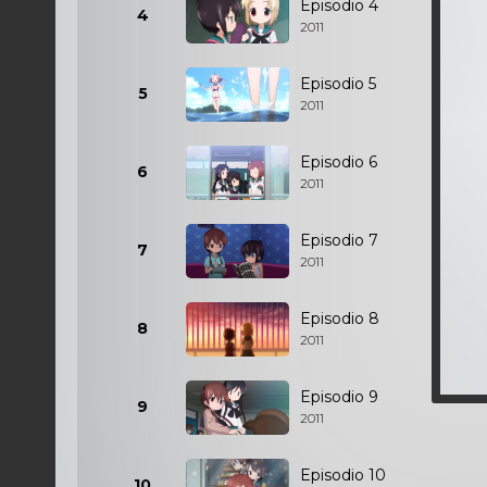
Episodio 4
4
2011
Episodio 5
5
2011
Episodio 6
6
2011
Episodio 7
7
2011
Episodio 8
8
2011
Episodio 9
9
2011
Episodio 10
10