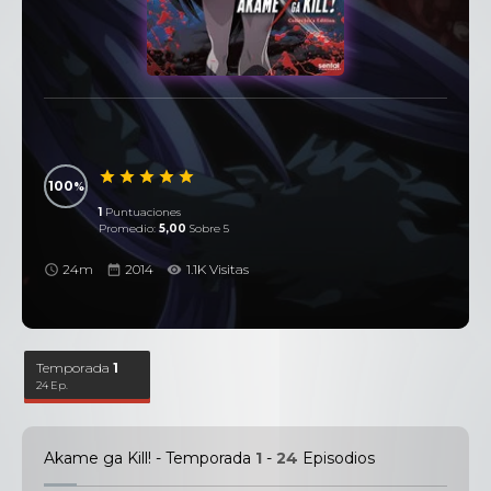
100
1
Puntuaciones
Promedio:
5,00
Sobre 5
24m
2014
1.1K Visitas
Temporada
1
24 Ep.
Akame ga Kill! - Temporada
1
-
24
Episodios