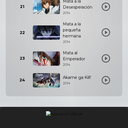
Mata a la
21
Desesperación
2014
Mata a la
pequeña
22
hermana
2014
Mata al
23
Emperador
2014
Akame ga Kill!
24
2014