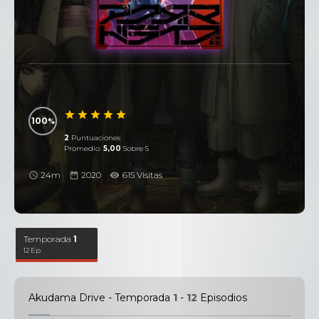
100
2
Puntuaciones
Promedio:
5,00
Sobre 5
24m
2020
615 Visitas
Temporada
1
12 Ep.
Akudama Drive - Temporada
1
-
12
Episodios