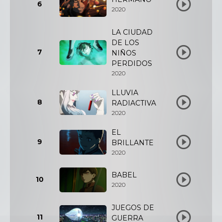
6
2020
LA CIUDAD
DE LOS
7
NIÑOS
PERDIDOS
2020
LLUVIA
8
RADIACTIVA
2020
EL
9
BRILLANTE
2020
BABEL
10
2020
JUEGOS DE
11
GUERRA