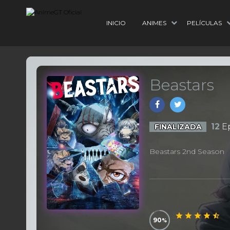
INICIO
ANIMES
PELÍCULAS
Beastars
12
Ep
FINALIZADA
Beastars 2nd Season
90