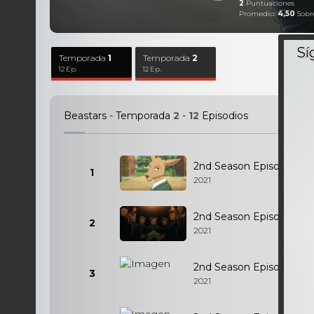
2
Puntuaciones
Promedio:
4,50
Sobr
Temporada
1
Temporada
2
12 Ep.
12 Ep.
Beastars - Temporada
2
-
12
Episodios
2nd Season Episodio 1
1
2021
2nd Season Episodio 2
2
2021
2nd Season Episodio 3
3
2021