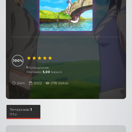
100
1
Puntuaciones
Promedio:
5,00
Sobre 5
24m
2022
278 Visitas
Temporada
1
13 Ep.