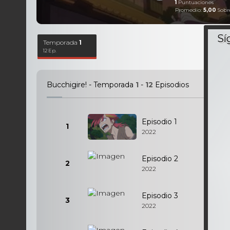
1
Puntuaciones
Promedio:
5,00
Sobr
Temporada
1
12 Ep.
Bucchigire! - Temporada
1
-
12
Episodios
Episodio 1
1
2022
Episodio 2
2
2022
Episodio 3
3
2022