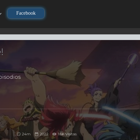
Facebook
!
isodios
24m
2022
1.6K Visitas