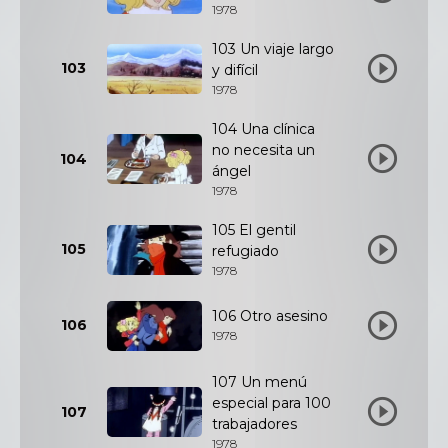
1978
103 Un viaje largo
103
y difícil
1978
104 Una clínica
no necesita un
104
ángel
1978
105 El gentil
105
refugiado
1978
106 Otro asesino
106
1978
107 Un menú
especial para 100
107
trabajadores
1978