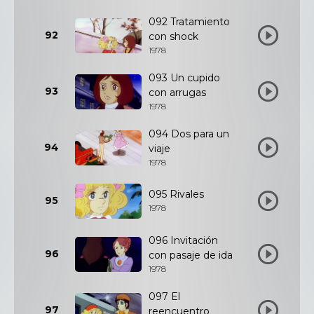
092 Tratamiento
92
con shock
1978
093 Un cupido
93
con arrugas
1978
094 Dos para un
94
viaje
1978
095 Rivales
95
1978
096 Invitación
96
con pasaje de ida
1978
097 El
97
reencuentro