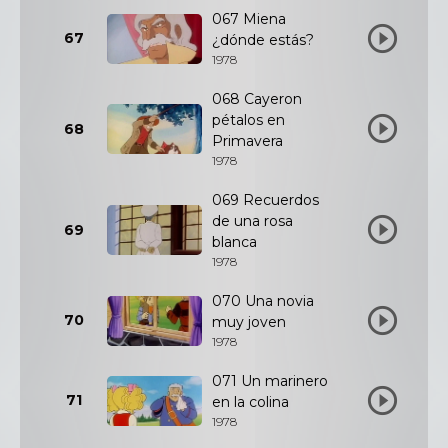
067 Miena
67
¿dónde estás?
1978
068 Cayeron
pétalos en
68
Primavera
1978
069 Recuerdos
de una rosa
69
blanca
1978
070 Una novia
70
muy joven
1978
071 Un marinero
71
en la colina
1978