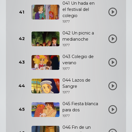
041 Un hada en
el festival del
41
colegio
1977
042 Un picnic a
42
medianoche
1977
043 Colegio de
43
verano
1977
044 Lazos de
44
Sangre
1977
045 Fiesta blanca
45
para dos
1977
046 Fin de un