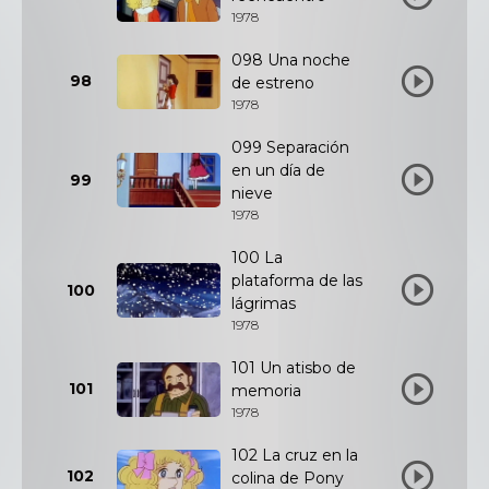
1978
098 Una noche
98
de estreno
1978
099 Separación
en un día de
99
nieve
1978
100 La
plataforma de las
100
lágrimas
1978
101 Un atisbo de
101
memoria
1978
102 La cruz en la
102
colina de Pony