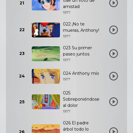
trae un voto de
21
amistad
1977
022 ¡No te
22
mueras, Anthony!
1977
023 Su primer
23
paseo juntos
1977
024 Anthony mío
24
1977
025
Sobreponiéndose
25
al dolor
1977
026 El padre
árbol todo lo
26