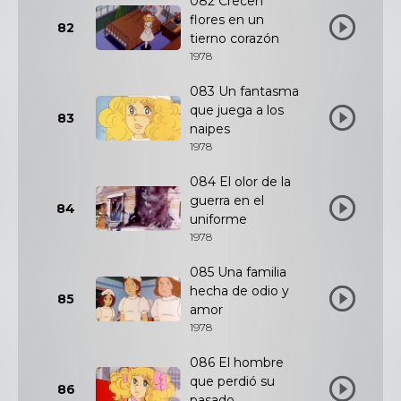
082 Crecen
flores en un
82
tierno corazón
1978
083 Un fantasma
que juega a los
83
naipes
1978
084 El olor de la
guerra en el
84
uniforme
1978
085 Una familia
hecha de odio y
85
amor
1978
086 El hombre
que perdió su
86
pasado