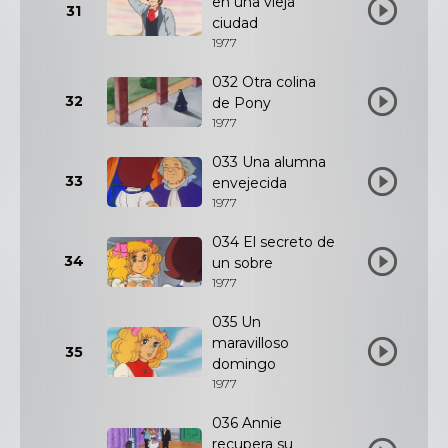
en una vieja
31
ciudad
1977
032 Otra colina
32
de Pony
1977
033 Una alumna
33
envejecida
1977
034 El secreto de
34
un sobre
1977
035 Un
maravilloso
35
domingo
1977
036 Annie
recupera su