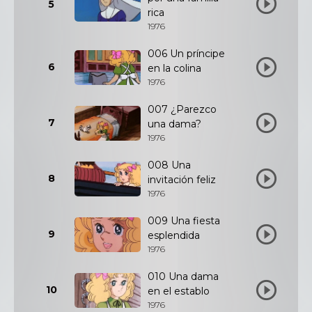
5
rica
1976
006 Un príncipe
6
en la colina
1976
007 ¿Parezco
7
una dama?
1976
008 Una
8
invitación feliz
1976
009 Una fiesta
9
esplendida
1976
010 Una dama
10
en el establo
1976