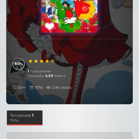
80
1
Puntuaciones
Promedio:
4,00
Sobre 5
25m
1976
2.9K Visitas
Temporada
1
115 Ep.