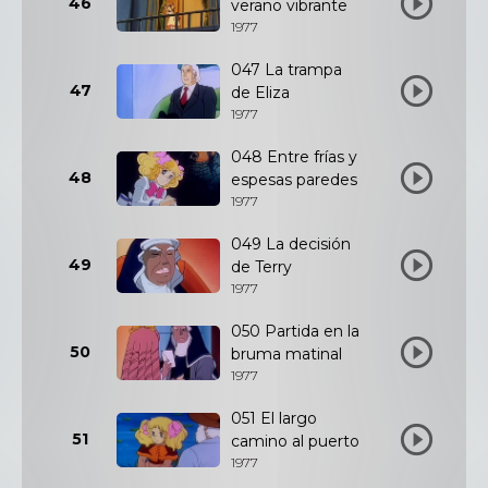
46
verano vibrante
1977
047 La trampa
47
de Eliza
1977
048 Entre frías y
48
espesas paredes
1977
049 La decisión
49
de Terry
1977
050 Partida en la
50
bruma matinal
1977
051 El largo
51
camino al puerto
1977