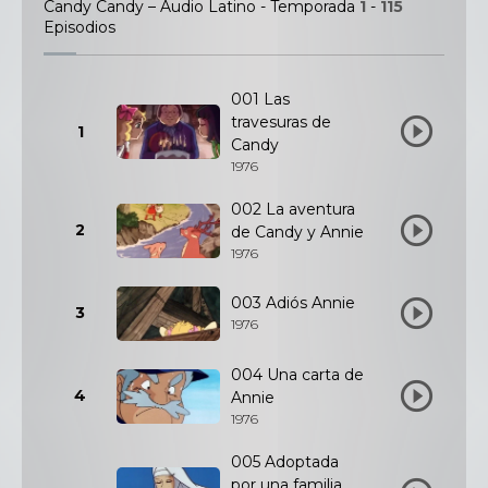
Candy Candy – Audio Latino - Temporada
1
-
115
Episodios
001 Las
travesuras de
1
Candy
1976
002 La aventura
2
de Candy y Annie
1976
003 Adiós Annie
3
1976
004 Una carta de
4
Annie
1976
005 Adoptada
por una familia