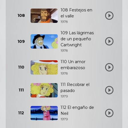
108 Festejos en
108
el valle
1978
109 Las lágrimas
de un pequeño
109
Cartwright
1978
110 Un amor
110
embarazoso
1978
111 Recobrar el
111
pasado
1979
112 El engaño de
112
Neil
1979