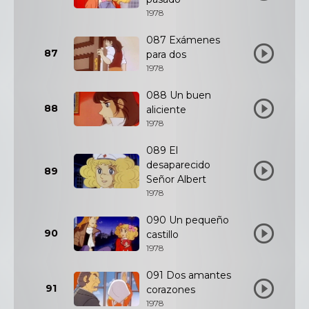
1978
087 Exámenes
87
para dos
1978
088 Un buen
88
aliciente
1978
089 El
desaparecido
89
Señor Albert
1978
090 Un pequeño
90
castillo
1978
091 Dos amantes
91
corazones
1978