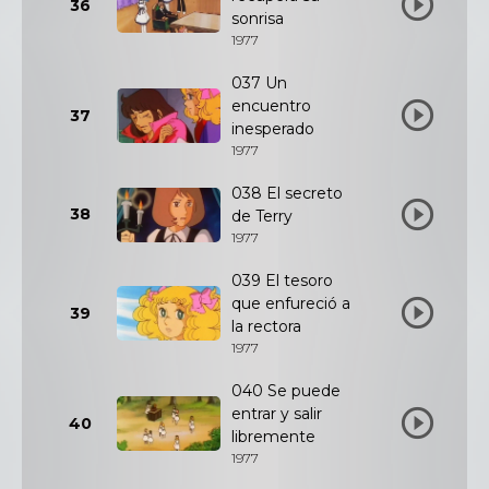
36
sonrisa
1977
037 Un
encuentro
37
inesperado
1977
038 El secreto
38
de Terry
1977
039 El tesoro
que enfureció a
39
la rectora
1977
040 Se puede
entrar y salir
40
libremente
1977