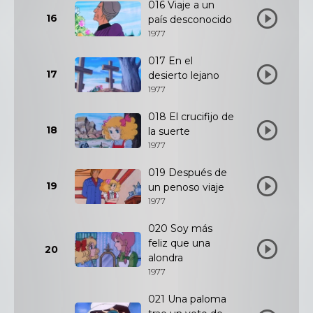
016 Viaje a un
16
país desconocido
1977
017 En el
17
desierto lejano
1977
018 El crucifijo de
18
la suerte
1977
019 Después de
19
un penoso viaje
1977
020 Soy más
feliz que una
20
alondra
1977
021 Una paloma