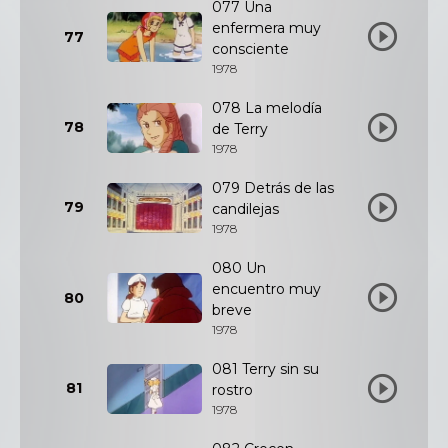
077 Una
enfermera muy
77
consciente
1978
078 La melodía
78
de Terry
1978
079 Detrás de las
79
candilejas
1978
080 Un
encuentro muy
80
breve
1978
081 Terry sin su
81
rostro
1978