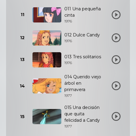
011 Una pequeña
11
cinta
1976
012 Dulce Candy
12
1976
013 Tres solitarios
13
1976
014 Querido viejo
árbol en
14
primavera
1977
015 Una decisión
que quita
15
felicidad a Candy
1977