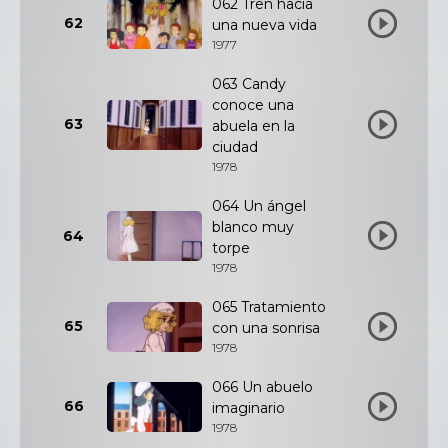
062 Tren hacia
62
una nueva vida
1977
063 Candy
conoce una
63
abuela en la
ciudad
1978
064 Un ángel
blanco muy
64
torpe
1978
065 Tratamiento
65
con una sonrisa
1978
066 Un abuelo
66
imaginario
1978