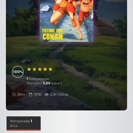
100
1
Puntuaciones
Promedio:
5,00
Sobre 5
28m
1978
3.2K Visitas
Temporada
1
26 Ep.