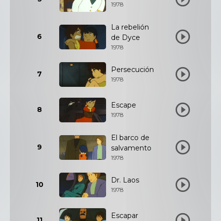
1978
La rebelión
6
de Dyce
1978
Persecución
7
1978
Escape
8
1978
El barco de
9
salvamento
1978
Dr. Laos
10
1978
Escapar
11