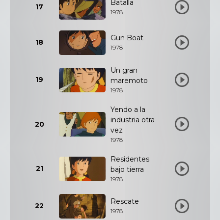
Batalla
17
1978
Gun Boat
18
1978
Un gran
19
maremoto
1978
Yendo a la
industria otra
20
vez
1978
Residentes
21
bajo tierra
1978
Rescate
22
1978