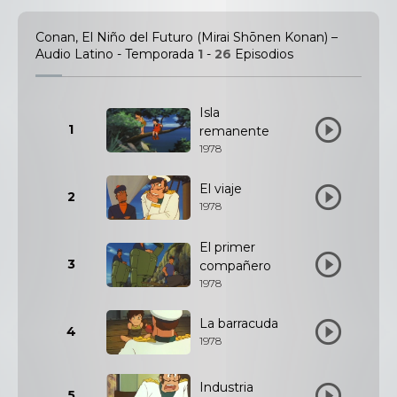
Conan, El Niño del Futuro (Mirai Shōnen Konan) –
Audio Latino - Temporada
1
-
26
Episodios
Isla
1
remanente
1978
El viaje
2
1978
El primer
3
compañero
1978
La barracuda
4
1978
Industria
5