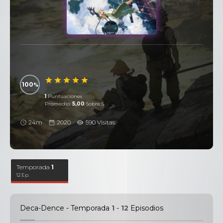
100
1
Puntuaciones
Promedio:
5,00
Sobre 5
24m
2020
590 Visitas
Temporada
1
12 Ep.
Deca-Dence - Temporada
1
-
12
Episodios