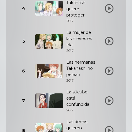
Takahashi
4
quiere
proteger
2017
La mujer de
las nieves es
5
fría
2017
Las hermanas
Takanashi no
6
pelean
2017
La súcubo
está
7
confundida
2017
Las demis
quieren
8