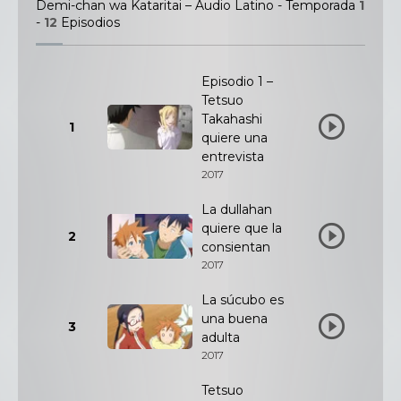
Demi-chan wa Kataritai – Audio Latino - Temporada
1
-
12
Episodios
Episodio 1 –
Tetsuo
Takahashi
1
quiere una
entrevista
2017
La dullahan
quiere que la
2
consientan
2017
La súcubo es
una buena
3
adulta
2017
Tetsuo