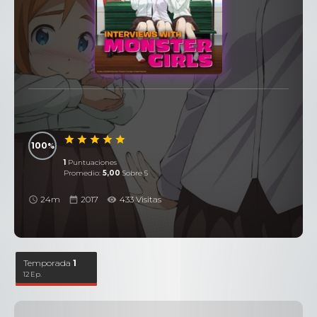
100
1
Puntuaciones
Promedio:
5,00
Sobre 5
24m
2017
433 Visitas
Temporada
1
12 Ep.