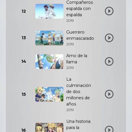
Compañeros
espalda con
12
espalda
2019
Guerrero
13
enmascarado
2019
Amo de la
14
llama
2019
La
culminación
de dos
15
millones de
años
2019
Una historia
para la
16