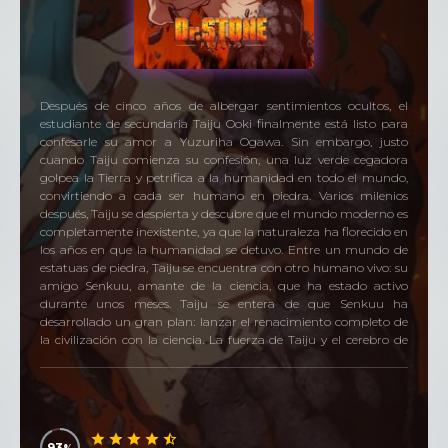
Después de cinco años de albergar sentimientos ocultos, el
estudiante de secundaria Taiju Ooki finalmente está listo para
confesarle su amor a Yuzuriha Ogawa. Sin embargo, justo
cuando Taiju comienza su confesión, una luz verde cegadora
golpea la Tierra y petrifica a la humanidad en todo el mundo,
convirtiendo a cada ser humano en piedra. Varios milenios
después, Taiju se despierta y descubre que el mundo moderno es
completamente inexistente, ya que la naturaleza ha florecido en
los años en que la humanidad se detuvo. Entre un mundo de
estatuas de piedra, Taiju se encuentra con otro humano vivo: su
amigo Senkuu, amante de la ciencia, que ha estado activo
durante unos meses. Taiju se entera de que Senkuu ha
desarrollado un gran plan: lanzar el renacimiento completo de
la civilización con la ciencia. La fuerza de Taiju y el cerebro de
Senkuu se combinan para forjar una asociación formidable, y
pronto descubren un método para revivir a los petrificados.
93