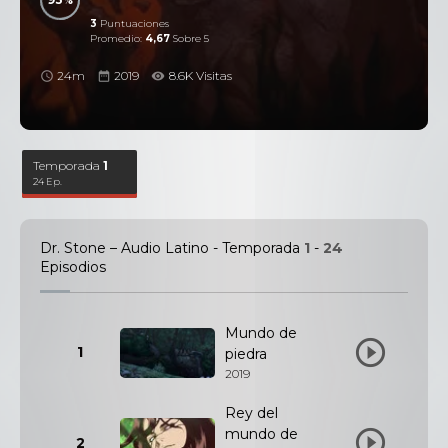
3
Puntuaciones
Promedio:
4,67
Sobre 5
24m
2019
8.6K Visitas
Temporada
1
24 Ep.
Dr. Stone – Audio Latino - Temporada
1
-
24
Episodios
Mundo de
1
piedra
2019
Rey del
mundo de
2