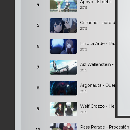
Apoyo - El débil
4
2015
Grimorio - Libro de hech
5
2015
Liliruca Arde - Razón
6
2015
Aiz Wallenstein - Prince
7
2015
Argonauta - Querer ser 
8
2015
Welf Crozzo - Herrero
9
2015
Pass Parade - Procesió
10