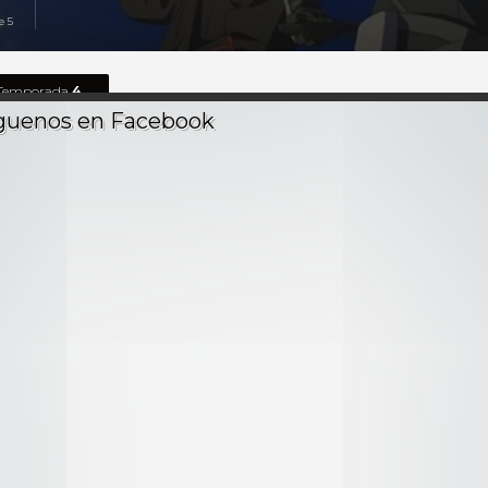
e 5
Temporada
4
12 Ep.
ru Darou ka (Danmachi) - Temporada
1
-
13
Episodios
al de los monstruos
de un dios