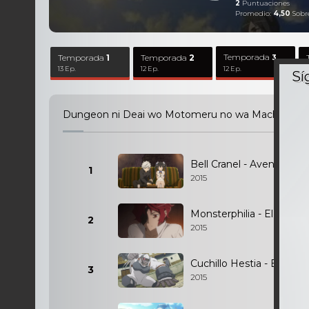
2
Puntuaciones
Promedio:
4,50
Sobr
Temporada
Temporada
1
Temporada
2
3
13 Ep.
12 Ep.
12 Ep.
Dungeon ni Deai wo Motomeru no wa Machigattei
Bell Cranel - Aventurero
1
2015
Monsterphilia - El festiv
2
2015
Cuchillo Hestia - El filo 
3
2015