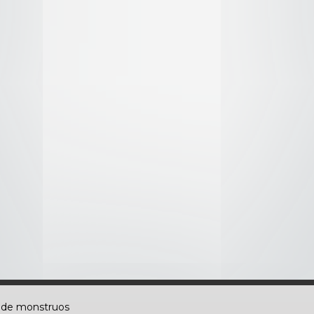
izos
sa de la Espada
un héroe
n de monstruos