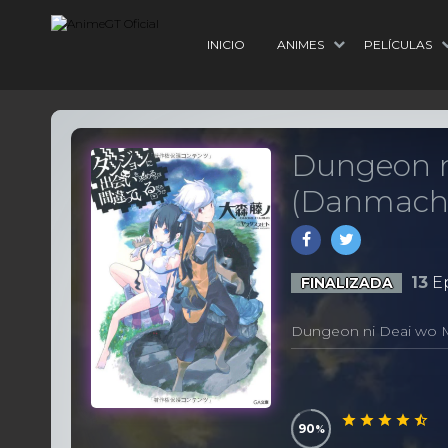
INICIO
ANIMES
PELÍCULAS
Dungeon n
(Danmach
13
Ep
FINALIZADA
Dungeon ni Deai wo 
90