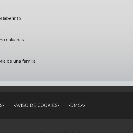
l laberinto
es malvadas
oria de una familia
S-
-AVISO DE COOKIES-
-DMCA-