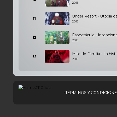
2015
Under Resort - Utopía de
11
2015
Espectáculo - Intencion
12
2015
Mito de Familia - La hist
13
2015
-TÉRMINOS Y CONDICIONE