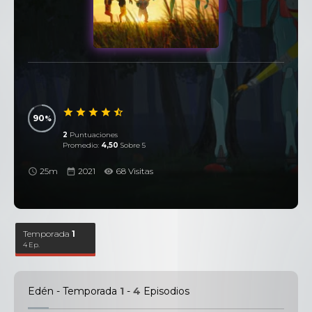
90
2
Puntuaciones
Promedio:
4,50
Sobre 5
25m
2021
68 Visitas
Temporada
1
4 Ep.
Edén - Temporada
1
-
4
Episodios