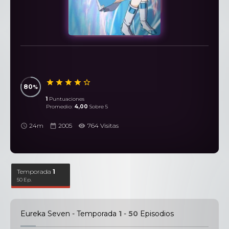
80
1
Puntuaciones
Promedio:
4,00
Sobre 5
24m
2005
764 Visitas
Temporada
1
50 Ep.
Eureka Seven - Temporada
1
-
50
Episodios