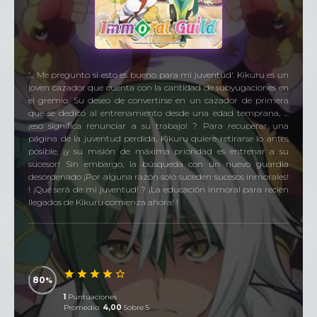
'... Me pregunto si esto es bueno para mi juventud'. Kikuru es un
joven cazador que cuenta con la cantidad de subyugaciones en
el gremio. Su deseo de convertirse en un cazador de primera
que se dedicó al entrenamiento desde una edad temprana, …
¡eso significa renunciar a su trabajo! ? Para recuperar una
página de la juventud perdida, Kikuru quiere retirarse lo antes
posible, ¡y su misión de máxima prioridad es entrenar a su
sucesor! Sin embargo, la búsqueda con un nuevo guardia
desordenado ¡Por alguna razón solo suceden sucesos inmorales!
! ¡Qué será de mi juventud! ? ¡La educación inmoral para recién
llegados de Kikuru comienza ahora! !
80
1
Puntuaciones
Promedio:
4,00
Sobre 5