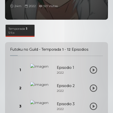
24m
2022
921 Visitas
Temporada
1
12 Ep.
Futoku no Guild - Temporada
1
-
12
Episodios
Episodio 1
1
2022
Episodio 2
2
2022
Episodio 3
3
2022