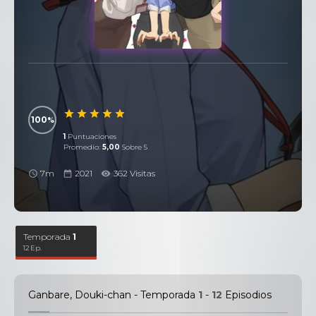
100
1
Puntuaciones
Promedio:
5,00
Sobre 5
7m
2021
362 Visitas
Temporada
1
12 Ep.
Ganbare, Douki-chan - Temporada
1
-
12
Episodios