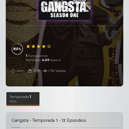
80
1
Puntuaciones
Promedio:
4,00
Sobre 5
24m
2015
1.7K Visitas
Temporada
1
12 Ep.
Gangsta - Temporada
1
-
12
Episodios