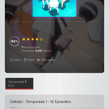
80
1
Puntuaciones
Promedio:
4,00
Sobre 5
24m
2021
128 Visitas
Temporada
1
12 Ep.
Gekidol - Temporada
1
-
12
Episodios