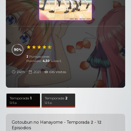
90
2
Puntuaciones
Promedio:
4,50
Sobre 5
24m
2021
616 Visitas
Temporada
1
Temporada
2
12 Ep.
12 Ep.
Gotoubun no Hanayome - Temporada
2
-
12
Episodios