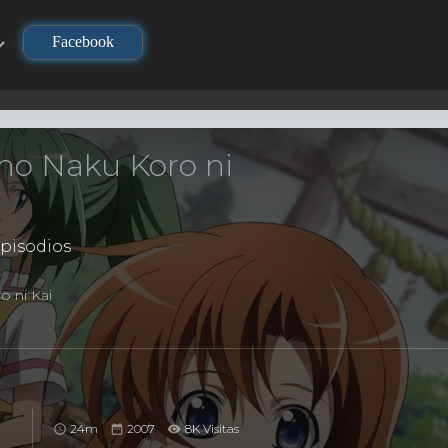
Facebook
no Naku Koro ni
pisodios
o ni Kai
24m
2007
8K Visitas