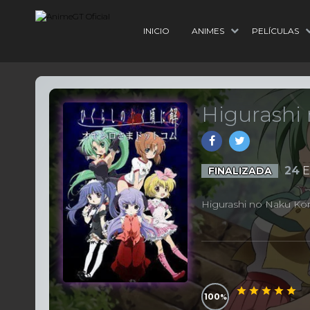
INICIO
ANIMES
PELÍCULAS
Higurashi 
24
E
FINALIZADA
Higurashi no Naku Kor
100