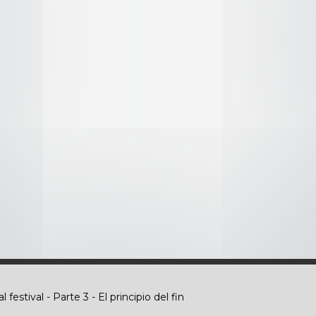
 - Parte 6 - Una voluntad fuerte
re - Parte 7 - Síndrome de Hinamizawa
- Parte 8 - Final
festival - Parte 1 - Miyo
 festival - Parte 2 - Moviéndose
estival - Parte 3 - El principio del fin