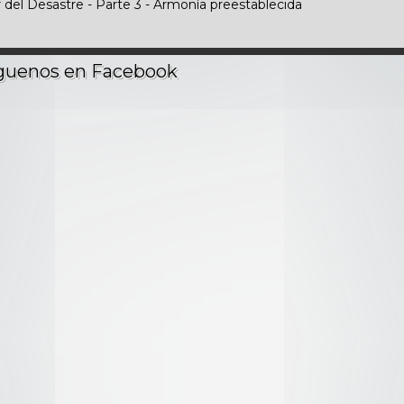
r del Desastre - Parte 3 - Armonía preestablecida
r del Desastre - Parte 4 - El Gran Desastre de Hinamizawa
 - Parte 1 - Ley del Laberinto
e - Parte 2 - Cómo cambiar el destino
 - Parte 3 - Fluctuación
e - Parte 4 - Negociación
 - Parte 5 - Confrontación