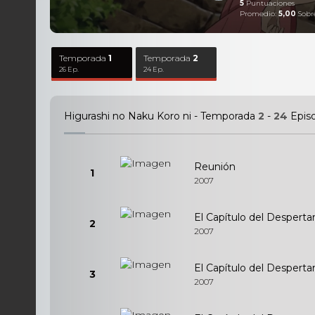
5
Puntuaciones
Promedio:
5,00
Sobr
Temporada
1
Temporada
2
26 Ep.
24 Ep.
Higurashi no Naku Koro ni - Temporada
2
-
24
Episo
Reunión
1
2007
El Capítulo del Despertar
2
2007
El Capítulo del Desperta
3
2007