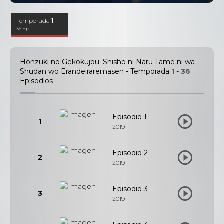
Temporada
1
36 Ep.
Honzuki no Gekokujou: Shisho ni Naru Tame ni wa
Shudan wo Erandeiraremasen - Temporada
1
-
36
Episodios
Episodio 1
1
2019
Episodio 2
2
2019
Episodio 3
3
2019