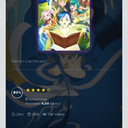
Estreno 2 de Octubre.
80
1
Puntuaciones
Promedio:
4,00
Sobre 5
23m
2019
1.3K Visitas