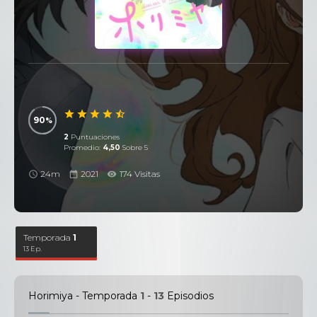
90
2
Puntuaciones
Promedio:
4,50
Sobre 5
24m
2021
174 Visitas
Temporada
1
13 Ep.
Horimiya - Temporada
1
-
13
Episodios