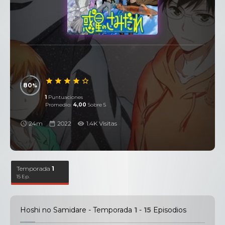
80
1
Puntuaciones
Promedio:
4,00
Sobre 5
24m
2022
1.4K Visitas
Temporada
1
15 Ep.
Hoshi no Samidare - Temporada
1
-
15
Episodios