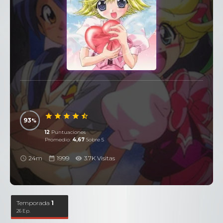
93
12
Puntuaciones
Promedio:
4,67
Sobre 5
24m
1999
3.7K Visitas
Temporada
1
26 Ep.