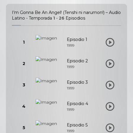
I’m Gonna Be An Angel! (Tenshi ni narumon!) – Audio
Latino - Temporada
1
-
26
Episodios
Episodio 1
1
1999
Episodio 2
2
1999
Episodio 3
3
1999
Episodio 4
4
1999
Episodio 5
5
1999