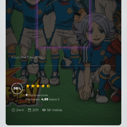
Inazuma Eleven Go
98
8
Puntuaciones
Promedio:
4,88
Sobre 5
24m
2011
5K Visitas