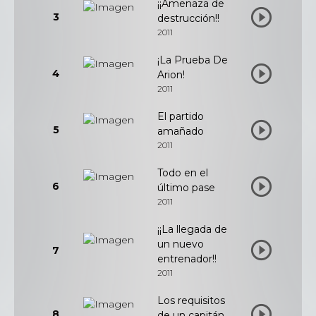
¡¡Amenaza de
3
destrucción!!
2011
¡La Prueba De
4
Arion!
2011
El partido
5
amañado
2011
Todo en el
6
último pase
2011
¡¡La llegada de
un nuevo
7
entrenador!!
2011
Los requisitos
8
de un capitán