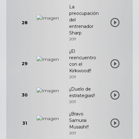
La
preocupación
del
28
entrenador
Sharp
2011
¡¡El
reencuentro
29
con el
Kirkwood!!
2011
¡¡Duelo de
30
estrategias!!
2011
¡¡Bravo
Samurai
31
Musashi!!
2011