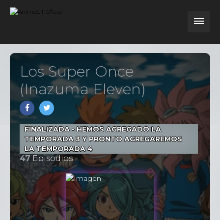
Los Super Once
(Inazuma Eleven)
FINALIZADA - HEMOS AGREGADO LA
TEMPORADA 3 Y PRONTO AGREGAREMOS
LA TEMPORADA 4
47
Episodios