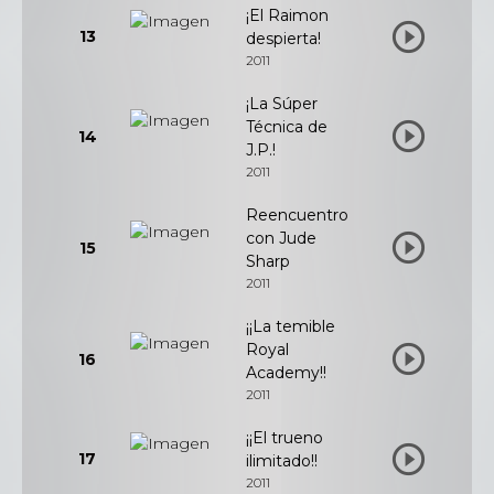
¡El Raimon
13
despierta!
2011
¡La Súper
Técnica de
14
J.P.!
2011
Reencuentro
con Jude
15
Sharp
2011
¡¡La temible
Royal
16
Academy!!
2011
¡¡El trueno
17
ilimitado!!
2011