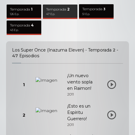
Temporada
Temporada
1
Temporada
2
3
126 Ep.
47 Ep.
51 Ep.
Temporada
4
43 Ep.
Los Super Once (Inazuma Eleven) - Temporada
2
-
47
Episodios
¡Un nuevo
viento sopla
1
en Raimon!
2011
¡Esto es un
Espíritu
2
Guerrero!
2011