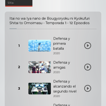
12 Ep.
Itai no wa Iya nano de Bougyoryoku ni Kyokufuri
Shitai to Omoimasu - Temporada
1
-
12
Episodios
Defensa y
primera
1
batalla
2020
Defensa y
2
amigas
2020
Defensa y
alcanzando el
3
segundo nivel
2020
Defensa y