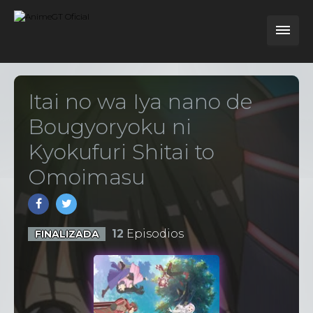
Itai no wa Iya nano de
Bougyoryoku ni
Kyokufuri Shitai to
Omoimasu
12
Episodios
FINALIZADA