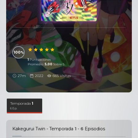
100
1
Puntuaciones
Promedio:
5,00
Sobre 5
27m
2022
665 Visitas
Temporada
1
6 Ep.
Kakegurui Twin - Temporada
1
-
6
Episodios