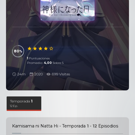
80
1
Puntuaciones
Promedio:
4,00
Sobre 5
24m
2020
699 Visitas
Temporada
1
12 Ep.
Kamisama ni Natta Hi - Temporada
1
-
12
Episodios