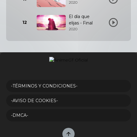
2020
El día que
12
elijas - Final
2020
-TÉRMINOS Y CONDICIONES-
-AVISO DE COOKIES-
-DMCA-