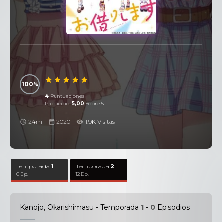
100
4
Puntuaciones
Promedio:
5,00
Sobre 5
24m
2020
1.9K Visitas
Temporada
1
Temporada
2
0 Ep.
12 Ep.
Kanojo, Okarishimasu - Temporada
1
-
0
Episodios