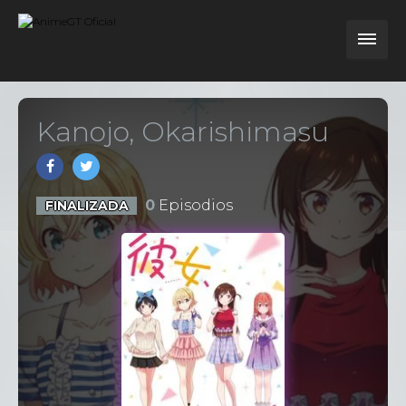
Kanojo, Okarishimasu
0
Episodios
FINALIZADA