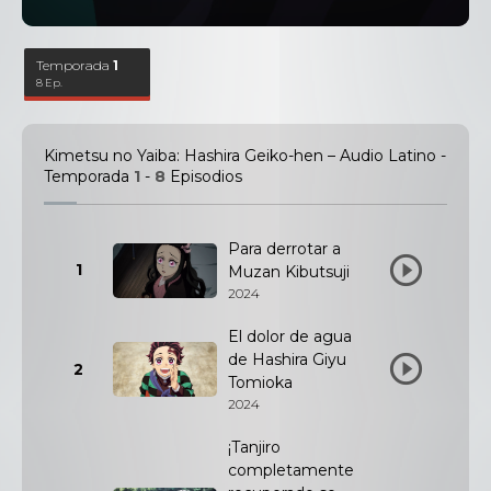
Temporada
1
8 Ep.
Kimetsu no Yaiba: Hashira Geiko-hen – Audio Latino -
Temporada
1
-
8
Episodios
Para derrotar a
1
Muzan Kibutsuji
2024
El dolor de agua
de Hashira Giyu
2
Tomioka
2024
¡Tanjiro
completamente