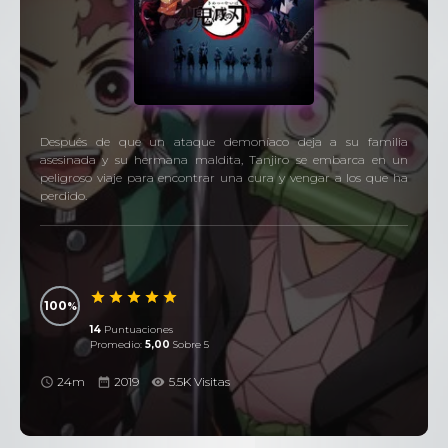
Después de que un ataque demoníaco deja a su familia
asesinada y su hermana maldita, Tanjiro se embarca en un
peligroso viaje para encontrar una cura y vengar a los que ha
perdido.
100
14
Puntuaciones
Promedio:
5,00
Sobre 5
24m
2019
5.5K Visitas