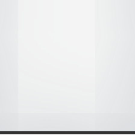
ituación, no te costará nada tragarte dos valdes de bario
mires, creo que podríamos superar cualquier cosa ... ¿verdad?
s conectados, vamos a conocernos mejor, ¿de acuerdo?
 entrenamiento! ¡Entremos en la caca de ciervo y tengamos pe
estar cerca de ti
identidad del dolor que es siete veces el dolor de una séptima pa
suelen durar mucho