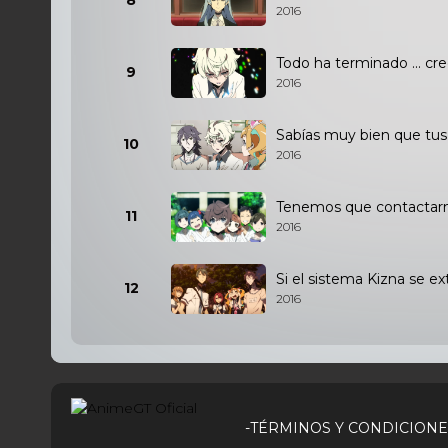
8
2016
Todo ha terminado ... cr
9
2016
Sabías muy bien que tus
10
2016
Tenemos que contactarn
11
2016
Si el sistema Kizna se e
12
2016
-TÉRMINOS Y CONDICIONE