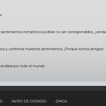
eo
 sentimientos románticos podrían no ser correspondidos, ¿verda
os y confirmar nuestros sentimientos. ¡Porque somos amigos!
xtendiera por todo el mundo
S-
-AVISO DE COOKIES-
-DMCA-