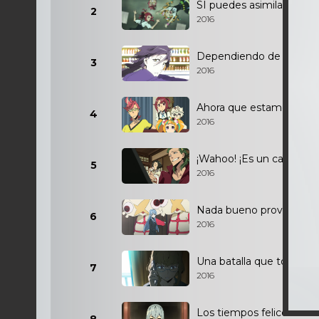
SI puedes asimilar esta s
2
2016
Dependiendo de cómo lo 
3
2016
Ahora que estamos todo
4
2016
¡Wahoo! ¡Es un campo de
5
2016
Nada bueno proviene de 
6
2016
Una batalla que toca la 
7
2016
Los tiempos felices no 