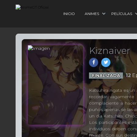
INICIO
ANIMES
PELÍCULAS
Kiznaiver
12
Ep
FINALIZADA
Katsuhira Agata es un 
recordar vagamente 
complaciente a hacer 
puños apenas se las ar
un día Katsuhira, Chid
Los participantes está
individuos deben conv
mente. Con sus destino