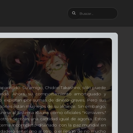
saparecido. Su amigo, Chidori Takashiro, sólo puede
fundo. Ahora, su comportamiento amortiguado y
lo explotan por sumas de dinero graves. Pero sus
ociones están muy lejos de su alcance. Sin embargo,
nirse al Sistema Kizuna como oficiales "Kiznaivers."
 otros sentirán una cantidad igual de agonía. Estos
sistema incompleto diseñado con la paz mundial en
rdadero ser el uno al otro, o el riesgo de no mucho