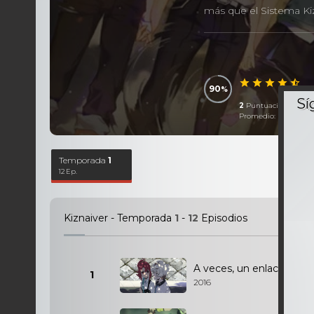
más que el Sistema Ki
90
2
Puntuaciones
Promedio:
4,50
Sobr
Temporada
1
12 Ep.
Kiznaiver - Temporada
1
-
12
Episodios
A veces, un enlace puede
1
2016