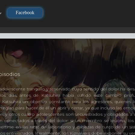
Facebook
isodios
adolescente tranquilo y reservado cuyo sentido del dolor ha de
los días antes de Katsuhira había sufrido este cambio pro
Katsuhira un objetivo constante para los agresores, quienes 
reglan para hacer de él un abrir y cerrar, ya que incluso las em
ori, y otros cuatro adolescentes son secuestrados y obligados a u
n conectados a través del dolor: si un miembro se lesiona, los
ertirse en las ratas de laboratorio y cabezas de turco de un 
s entrelazados, literalmente, los Kiznaivers debe exponer su ve