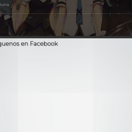
zuna.
24m
2016
2.2K Visitas
e 5
 florecer desde el primer contacto visual