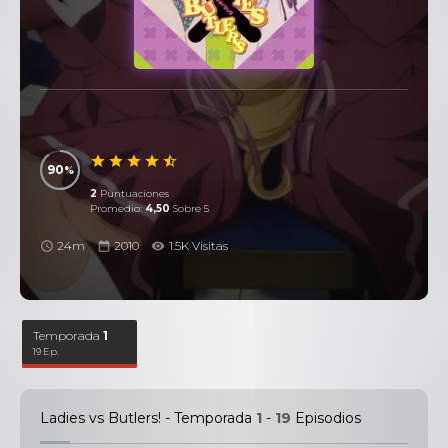
90
2
Puntuaciones
Promedio:
4,50
Sobre 5
24m
2010
1.5K Visitas
Temporada
1
19 Ep.
Ladies vs Butlers! - Temporada
1
-
19
Episodios