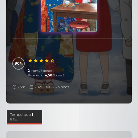
90
2
Puntuaciones
Promedio:
4,50
Sobre 5
25m
2021
170 Visitas
Temporada
1
8 Ep.