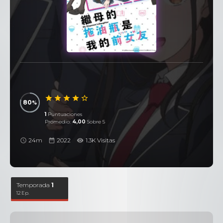
80
1
Puntuaciones
Promedio:
4,00
Sobre 5
24m
2022
1.3K Visitas
Temporada
1
12 Ep.